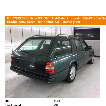
MERCEDES-BENZ W124, 300 TE 4-Matic Automatic 132kW, Kůže Napp
El.Šíbr, ABS, Servo, Tempomat, AUT, 4Matic (4x4)
ID:
2549
země původu:
CH