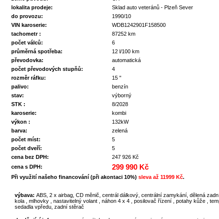
lokalita prodeje:
Sklad auto veteránů - Plzeň Sever
do provozu:
1990/10
VIN karoserie:
WDB1242901F158500
tachometr :
87252 km
počet válců:
6
průměrná spotřeba:
12 l/100 km
převodovka:
automatická
počet převodových stupňů:
4
rozměr ráfku:
15 ''
palivo:
benzín
stav:
výborný
STK :
8/2028
karoserie:
kombi
výkon :
132kW
barva:
zelená
počet míst:
5
počet dveří:
5
cena bez DPH:
247 926 Kč
299 990 Kč
cena s DPH:
Při využití našeho financování (při akontaci 10%)
sleva až 11999 Kč
.
výbava:
ABS, 2 x airbag, CD měnič, centrál dálkový, centrální zamykání, dělená zadní s
kola , mlhovky , nastavitelný volant , náhon 4 x 4 , posilovač řízení , potahy kůže , t
sedadla vpředu, zadní stěrač