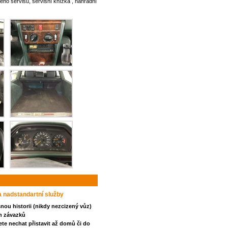
ého servisu, servisní knížka , náhradní
 a nadstandartní služby
nou historii (nikdy nezcizený vůz)
h závazků
ete nechat přistavit až domů či do