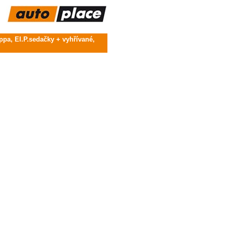
a, El.P.sedačky + vyhřívané,