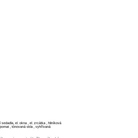
edadla, el. okna , el. zrcátka , hliníková
empomat , tónovaná skla , vyhřívaná