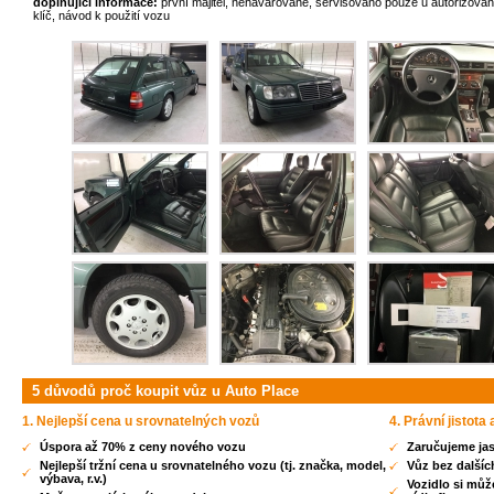
doplňující informace:
první majitel, nehavarované, servisováno pouze u autorizovan
klíč, návod k použití vozu
5 důvodů proč koupit vůz u Auto Place
1. Nejlepší cena u srovnatelných vozů
4. Právní jistota
Úspora až 70% z ceny nového vozu
Zaručujeme jas
Nejlepší tržní cena u srovnatelného vozu (tj. značka, model,
Vůz bez dalšíc
výbava, r.v.)
Vozidlo si můž