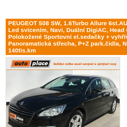
PEUGEOT 508 SW, 1.6Turbo Allure 6st.A
Led svícením, Navi, Duální DigiAC, Head 
Polokožené Sportovní el.sedačky + vyhří
Panoramatická střecha, P+Z park.čidla, 
140tis.km