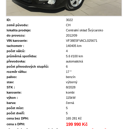
ID:
3022
země původu:
CH
lokalita prodeje:
Centralní sklad Švýcarsko
do provozu:
2012/09
VIN karoserie:
VF38E5FVACL025671
tachometr :
140405 km
počet válců:
4
průměrná spotřeba:
5.6 l/100 km
převodovka:
automatická
počet převodových stupňů:
6
rozměr ráfku:
17 ''
palivo:
benzín
stav:
výborný
STK :
8/2028
karoserie:
kombi
výkon :
115kW
barva:
černá
počet míst:
5
počet dveří:
5
cena bez DPH:
165 281 Kč
199 990 Kč
cena s DPH: