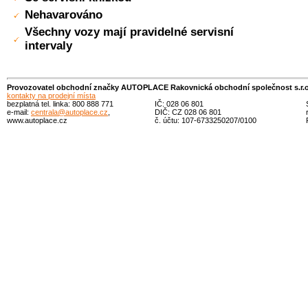
Nehavarováno
Všechny vozy mají pravidelné servisní
intervaly
Provozovatel obchodní značky AUTOPLACE Rakovnická obchodní společnost s.r.o
kontakty na prodejní místa
bezplatná tel. linka: 800 888 771
IČ: 028 06 801
e-mail:
centrala@autoplace.cz
,
DIČ: CZ 028 06 801
www.autoplace.cz
č. účtu: 107-6733250207/0100