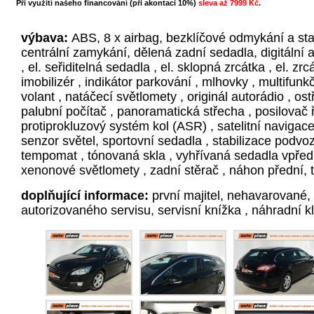
Při využití našeho financování (při akontaci 10%)
sleva až 7999 Kč
.
výbava:
ABS, 8 x airbag, bezklíčové odmykání a star
centrální zamykání, dělená zadní sedadla, digitální au
, el. seřiditelná sedadla , el. sklopná zrcátka , el. zrc
imobilizér , indikátor parkování , mlhovky , multifunkč
volant , natáčecí světlomety , originál autorádio , os
palubní počítač , panoramatická střecha , posilovač ř
protiprokluzový systém kol (ASR) , satelitní navigace
senzor světel, sportovní sedadla , stabilizace podvoz
tempomat , tónovaná skla , vyhřívaná sedadla vpředu
xenonové světlomety , zadní stěrač , náhon přední, t
doplňující informace:
první majitel, nehavarované,
autorizovaného servisu, servisní knížka , náhradní kl