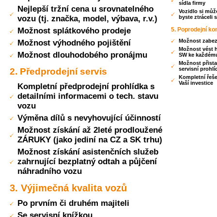
sídla firmy
Nejlepší tržní cena u srovnatelného
Vozidlo si může
vozu (tj. značka, model, výbava, r.v.)
byste ztráceli 
Možnost splátkového prodeje
5. Poprodejní ko
Možnost zabez
Možnost výhodného pojištění
Možnost vést h
Možnost dlouhodobého pronájmu
SW ke každém
Možnost přist
servisní prohlí
2. Předprodejní servis
Kompletní řeše
Vaší investice
Kompletní předprodejní prohlídka s
detailními informacemi o tech. stavu
vozu
Výměna dílů s nevyhovující účinností
Možnost získání až 2leté prodloužené
ZÁRUKY (jako jediní na CZ a SK trhu)
Možnost získání asistenčních služeb
zahrnující bezplatný odtah a půjčení
náhradního vozu
3. Výjimečná kvalita vozů
Po prvním či druhém majiteli
Se servisní knížkou