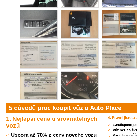
5 důvodů proč koupit vůz u Auto Place
1. Nejlepší cena u srovnatelných
4. Právní jistota
vozů
Zaručujeme jas
Vůz bez dalšíc
Úspora až 70% z ceny nového vozu
Vozidlo si můž