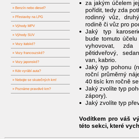
za jakým účelem je
» Benzín nebo diesel?
pořídit, tedy zda po
rodinný vůz, druh
» Přestavby na LPG
rodině či vůz pro po
» Výhody MPV
Jaký typ karoser
» Výhody SUV
bude tomuto účelu 
» Vozy italské?
vyhovovat, zda 
pětidveřový, seda
» Vozy francouzské?
van, kabrio.
» Vozy japonské?
Jaký typ pohonu (n
» Kdo vyrábí auta?
roční průměrný náje
» Nebojte se skutečných km!
40 tisíc km ročně se
Jaký zvolíte typ po
» Poznáme pravdivé km?
zápory).
Jaký zvolíte typ př
Vodítkem pro váš vý
této sekci, které vy