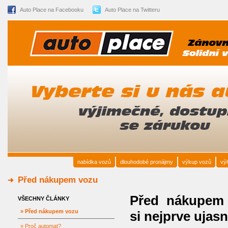
Auto Place na Facebooku
Auto Place na Twitteru
nabídka vozů
dlouhodobé pronájmy
výkup vozů
vý
Před nákupem vozu
Před nákupem
VŠECHNY ČLÁNKY
» Před nákupem vozu
si nejprve ujasn
» Proč automat?