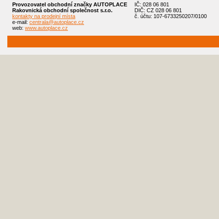
Provozovatel obchodní značky AUTOPLACE
IČ: 028 06 801
Rakovnická obchodní společnost s.r.o.
DIČ: CZ 028 06 801
kontakty na prodejní místa
č. účtu: 107-6733250207/0100
e-mail:
centrala@autoplace.cz
web:
www.autoplace.cz