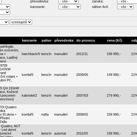
převodovka:
záruka:
karoserie:
náhon 4x4:
karoserie
palivo
převodovka
do provozu
cena (Kč)
od
drifoglio
ím svícením,
pa +
hatchback/5
benzín
manuální
2012/11
199 990,-
21
izace, Laděný
mera
.8TBI
r 147kW
ívané
kombi/5
benzín
manuální
2009/05
149 990,-
21
ční volant +
lubní PC,
TS Q4 191kW
izace, Kožené
el.posunem
kabriolet/2
benzín
manuální
2007/03
279 990,-
21
 benzínový
Di Quattro
elká
4x El.okna +
kombi/5
nafta
manuální
2008/02
159 990,-
21
 Přední
čidla
, Quattro, AUT
 Led denní
atomické
kombi/5
benzín
automat
2011/03
199 990,-
21