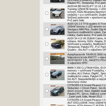
vyhřívané p.sedačky, Digitální duá
Palubní PC, Tempomat, P+Z park.
AUDI A4 B8 FACELIFT 12-16 1.8
Tunning 125kW Bi-Xenony + LED
svícení, Kůže Alcantara,Sportovn
sedačky + p.s vyhřívaním, Duální 
Snížený podvozek + sportovní la
P+Z park.čidla
AUDI Q5 2.0 TFSI quattro S-Troni
155kW Xenony s LED denním sví
Navigace MMi Plus, Duální Digi Kl
Sportovní multifunkční volant, Za
roletky, Zadní lavice, P+Z park.či
AUDI S4 4.2i V8 253kW Cabrio,
výbava, Xenony, Kůže -Nappa, D
Vyhřívané p.sedačky, Multifunkční
Tempomat, Palubní PC, P+Z Park.
Quattro , 6st.AUT s odpočtem D
Autopřepravník TAURUS 3500 na
Nájezdová brzda KNOTT + nápr
NOSTNOST 3.5t., NAJETO POUZ
S odpočtem DPH
BMW 3 330 Ci 170kW Kůže, El.O
memory + vyhřívané P.sedačky, 4
zrcátka, ALU Dekor, DigiAC, Spor
multifunkční volant, Palubní PC,
5st.AUT, Nejspolehlivější a nejvý
benzínový motor
CITROËN C4 Grand Picasso I 1
Séduction + Chrom Paket , 6st.
denní svícení, Navi, Digitální duál
Palubní PC, Servo, Dálkový cent
, Zadní park.čidla, Model 2012
CITROËN C4 Grand Picasso I 2
AUT EXCLUSIVE 7míst 100kW Na
Xenony, Kůže Nappa-CLAUDIA, 