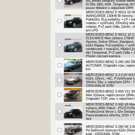
ovl. přední sedačky včetně Memo
El.Šíbr, ABS, ASR ,Tempomat, AU
pouze 96tiskm s odpočtem DPH
MERCEDES-BENZ E W211 02-06 
AVANGARDE 130kW Bi-Xenony, N
Polokůže, El.p.sedačky + LP + p
volantu + vyhřívání, Dřevěný dek
volantu, P+Z park.čidla, Závěs, 
pro LPG
MERCEDES-BENZ E W212 10-13
ELEGANCE Max.výbava 170kW N
Xenony, Dekor-Dřevo, Navigace,
kůže Nappa, P.el.sedačky + vyhř
ventilované + masážní, Hlídání jí
Akt.Tempomat, P+Z park.čidla + 
Přední záznam.kamera
MERCEDES-BENZ S 280 280 ŠÍ
AUTOMAT, Originální stav, najeto
km
MERCEDES-BENZ S 3.0 6V W12
Kůže, Dřevo, +AC, P.Vyhřívané 
Střešní Šíbr, s odpočtem DPH -
ORIGINÁLNÍ STAV
MERCEDES-BENZ S 600 V12 30
Max.Výbava, najeto pouze 180tis
Originální TOP, stav s odpočtem
MERCEDES-BENZ S 500 V8 Maxi
výbava, AMG Paket - PŮJČOVNA
Prodloužená Verze ), ůže Design
Panoramatická střecha, DVD + T
4x4
MERCEDES-BENZ S 280 SE 3.5
Po špičkové renovaci Kůže Dřevo
kola - ORIGINÁL STAV