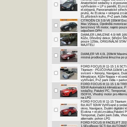
Anatomické sedačky s el.posune
vyhříváním + LP s pamětí, El.zrc
el.sklopná, Panoramatické střech
pruhů, 4x El.okna + sklopná zrcá
EL.přizdvich kufru, P+Z park.čidl
CITROËN C6 3.0i V6 155kW Excl
Max.Výbava, Ojedinělá motorizace
benzínový V6 motor, najeto pouze
odpočtem DPH
DAIMLER LIMUZINE 4.0i W8 16
Kůže, Dřevěný dekor, Střešní Šíbr
pouze 125tis, ORIGINÁLNÍ STA
MAJITELI
DAIMLER V8 4.0L 209kW Maximál
místná prodloužená limuzína po p
FORD FOCUS III 11-15 1.6 SCTi
Titanium - PŮJČOVNA 110kW Le
svícení + Xenony, Navigace, Duáln
klimatizace, Kůže Nappa + el.se
vyhřívání, P+Z park čidla + parko
FORD FOCUS III 11-15 1.6i TR
92kW Automatická klimatizace, P
sedačky, Palubní PC, Tempomat,
ISOFIX, Vhodný motor pro Alterna
na LPG
FORD FOCUS III 11-15 Titanium 
6st.AUT 92kW Vyhřívané p.sedač
okno, Navigace, Duální digitální k
El.okna + el.skl.zrcátka,Palubní 
Tempomat, Zadní park.čidla, Vho
alternativ. pohon LPG
FORD FOCUS III FACELIFT 201
1.5EcoBoost SCTi 6st.AUTOMA