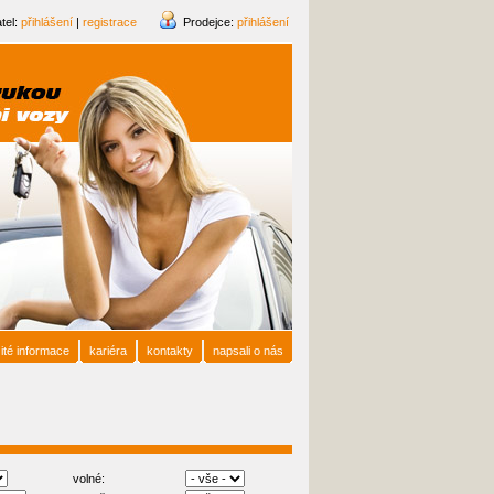
tel:
přihlášení
|
registrace
Prodejce:
přihlášení
ité informace
kariéra
kontakty
napsali o nás
volné: