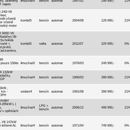
ry, Skleněný
limuzína/4
benzín
automat
1997/01
299 990,-
21
T najeto
240i V6
avi,
amět včetně
kombi/5
benzín
automat
2004/08
129 990,-
21
or včetně
vhodný motor
 300D V6
atáčecí Bi-
 Sv.hnědá
ívané +
kombi/5
nafta
automat
2011/07
229 990,-
0%
zd.pruhů,
Zad.kamera,
BR
 pouze 156tis
limuzína/0
benzín
automat
1976/03
249 990,-
0%
6 132kW
sedačky,
limuzína/4
benzín
automat
1990/02
399 990,-
21
 TOP
0kW ,
. km -
sedan/4
benzín
automat
1991/08
399 990,-
21
 DPH
mální
 285kW L (
LPG +
o,
limuzína/4
automat
2006/12
499 990,-
21
benzín
V v opěrkách
L V8 147kW
 leštené AL
limuzína/4
benzín
automat
1971/04
749 990,-
0%