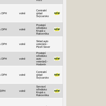
vozů
Centralní
% DPH
volné
sklad
Švýcarsko
Prodejní
středisko
% DPH
volné
Krupá u
Rakovníka
Sklad auto
% DPH
volné
veteránů -
Plzeň Sever
Prodejní
středisko
% DPH
volné
auto
veteránů -
Hodonín
Centralní
% DPH
volné
sklad
Švýcarsko
Servisní
středisko
 DPH
volné
Krupá u
Rakovníka