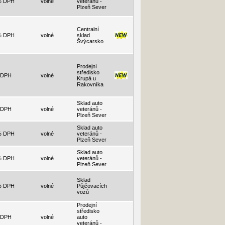
% DPH
volné
veteránů -
Plzeň Sever
Centralní
% DPH
volné
sklad
Švýcarsko
Prodejní
středisko
 DPH
volné
Krupá u
Rakovníka
Sklad auto
 DPH
volné
veteránů -
Plzeň Sever
Sklad auto
% DPH
volné
veteránů -
Plzeň Sever
Sklad auto
% DPH
volné
veteránů -
Plzeň Sever
Sklad
% DPH
volné
Půjčovacích
vozů
Prodejní
středisko
 DPH
volné
auto
veteránů -