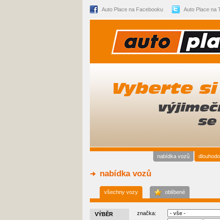
Auto Place na Facebooku
Auto Place na T
nabídka vozů
dlouhodo
nabídka vozů
všechny vozy
oblíbené
značka:
VÝBĚR