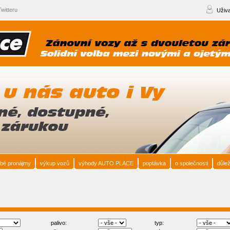
witteru
Uživa
bé pronájmy
výkup vozů
výhody AUTO PLACE
poptávka
o společnosti
důlež
palivo:
typ: