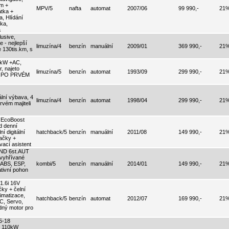
m +
MPV/5
nafta
automat
2007/06
99 990,-
21
átka +
a, Hlídání
tka,
a
usive,
 - nejlepší
limuzína/4
benzín
manuální
2009/01
369 990,-
21
 130tis.km, s
6kW +AC,
, najeto
limuzína/5
benzín
automat
1993/09
299 990,-
21
V PO PRVÉM
ní výbava, 4
limuzína/4
benzín
automat
1998/04
299 990,-
21
rvém majiteli
 EcoBoost
d denní
í digitální
hatchback/5
benzín
manuální
2011/08
149 990,-
21
dačky +
vací asistent
END 6st.AUT
.vyhřívané
 ABS, ESP,
kombi/5
benzín
manuální
2014/01
149 990,-
21
tivní pohon
1.6i 16V
ky + čelní
limatizace,
hatchback/5
benzín
automat
2012/07
169 990,-
21
PC, Servo,
dný motor pro
5-18
T 110kW