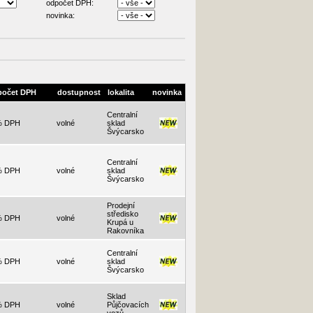
odpočet DPH:
novinka:
počet DPH
dostupnost
lokalita
novinka
Centralní
% DPH
volné
sklad
Švýcarsko
Centralní
% DPH
volné
sklad
Švýcarsko
Prodejní
středisko
% DPH
volné
Krupá u
Rakovníka
Centralní
% DPH
volné
sklad
Švýcarsko
Sklad
% DPH
volné
Půjčovacích