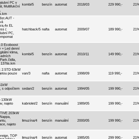
alubní PC v
kombi/5
benzín
automat
2018/03
229 990,-
21
, Multifukční
,
is.km
st.AUT -
vá
ra,4x EL
ess (
hatchback/5
nafta
automat
2009/07
189 990,-
21
alubní PC,
 tempomat
.0 Ecoboost
 + Led denní
itální klima,
kombi/5
benzín
automat
2010/11
149 990,-
21
zadních
Park.čidla,
 137tis.km
k 2.5TD 63kW
ajetou pouze
van/3
nafta
automat
1998/09
119 990,-
21
51kW
v, s odpočtem
sedan/2
benzín
automat
1994/05
199 990,-
21
o 130kW
v, najeto
kabriolet/2
benzín
manuální
1989/05
199 990,-
21
UTIVE 203kW
 Nappa,
ntu,
limuzína/4
benzín
manuální
2000/05
199 990,-
21
ace, najeto
reign, TOP
limuzína/4
benzín
automat
1985/05
299 990,-
21