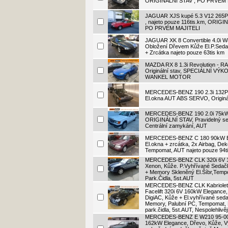
ORIGINÁLNÍ STAV , PO PRVÉM 
JAGUAR XJS kupé 5.3 V12 265
, najeto pouze 116tis.km, ORIG
PO PRVÉM MAJITELI
JAGUAR XK 8 Convertible 4.0i 
Obložení Dřevem Kůže El.P.Sed
+ Zrcátka najeto pouze 63tis km
MAZDA RX 8 1.3i Revolution - 
Originální stav, SPECIÁLNÍ VÝ
WANKEL MOTOR
MERCEDES-BENZ 190 2.3i 132PS
El.okna AUT ABS SERVO, Originál
MERCEDES-BENZ 190 2.0i 75k
ORIGINÁLNÍ STAV, Pravidelný ser
Centrální zamykání, AUT
MERCEDES-BENZ C 180 90kW El
El.okna + zrcátka, 2x Airbag, De
Tempomat, AUT najeto pouze 94t
MERCEDES-BENZ CLK 320i 6V 
Xenon, Kůže. P.Vyhřívané Sedač
+ Memory Skleněný El.Šíbr,Temp
Park.Čidla, 5st.AUT
MERCEDES-BENZ CLK Kabriole
Facelift 320i 6V 160kW Elegance,
DigiAC, Kůže + El.vyhřívané sed
Memory, Palubní PC, Tempomat,
park.čidla, 5st.AUT, Nespolehlivě
MERCEDES-BENZ E W210 95-00 
162kW Elegance, Dřevo, Kůže, Vy