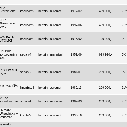
18PS
 verze, obě
kabriolet/2
benzín
automat
1977/02
499 990,-
21
20HP
limatizace
kabriolet/2
benzín
automat
1992/06
499 990,-
21
AV s
5kW BAHR
kabriolet/2
benzín
automat
1974/02
799 990,-
0%
 AUTOMAT
N 190b
utorizovaném
sedan/4
benzín
manuální
1959/09
999 990,-
0%
vozu
 100kW AUT
sedan/2
benzín
automat
1981/01
299 990,-
0%
é SPZ
5k Polokůže
limuzína/4
benzín
automat
1980/11
299 990,-
21
UT
, Top
tis s odpočtem
sedan/4
benzín
manuální
1987/03
299 990,-
21
4-Matic
.P.sedačky +
kombi/5
benzín
automat
1990/10
299 990,-
21
Tempomat,
ayswater