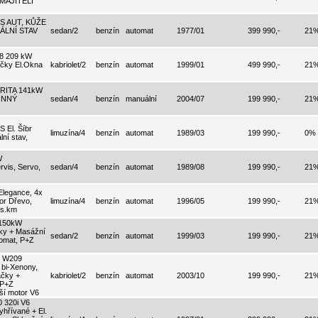
MAJITELI
PS AUT, KŮŽE
INÁLNÍ STAV
sedan/2
benzín
automat
1977/01
399 990,-
21
W8 209 kW
ačky El.Okna
kabriolet/2
benzín
automat
1999/01
499 990,-
21
RARITA 141kW
KONNÝ
sedan/4
benzín
manuální
2004/07
199 990,-
21
 El. Šíbr
limuzína/4
benzín
automat
1989/03
199 990,-
0%
ní stav,
W
vis, Servo,
sedan/4
benzín
automat
1989/08
199 990,-
21
egance, 4x
kor Dřevo,
limuzína/4
benzín
automat
1996/05
199 990,-
21
is.km
150kW
ky + Masážní
sedan/2
benzín
automat
1999/03
199 990,-
21
omat, P+Z
t W209
 bi-Xenony,
ačky +
kabriolet/2
benzín
automat
2003/10
199 990,-
21
 P+Z
jší motor V6
320i V6
hřívané + El.