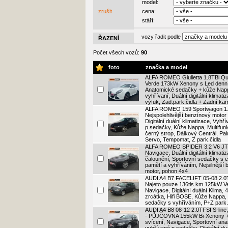
model:
zrušit
cena:
stáří:
vozy řadit podle
ŘAZENÍ
Počet všech vozů:
90
foto
značka a model
ALFA ROMEO Giulietta 1.8TBi Qua
Verde 173kW Xenony s Led denn
Anatomické sedačky + kůže Nap
vyhřívaní, Duální digitální klimat
výfuk, Zad.park.čidla + Zadní ka
ALFA ROMEO 159 Sportwagon 1
Nejspolehlivější benzínový moto
Digitální duální klimatizace, Vyhř
p.sedačky, Kůže Nappa, Multifunk
černý strop, Dálkový Centrál, Pa
Servo, Tempomat, Z park.čidla
ALFA ROMEO SPIDER 3.2 V6 J
Navigace, Duální digitální klimat
čalounění, Sportovní sedačky s 
pamětí a vyhříváním, Nejsilnější
motor, pohon 4x4
AUDI A4 B7 FACELIFT 05-08 2.0T
Najeto pouze 136tis.km 125kW V
Navigace, Digitální duální Klima, 
zrcátka, Hifi BOSE, Kůže Nappa,
sedačky s vyhříváním, P+Z park.
AUDI A4 B8 08-12 2.0TFSI S-line
- PŮJČOVNA 155kW Bi-Xenony +
svícení, Navigace, Sportovní an