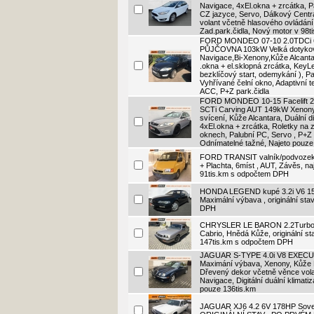
Navigace, 4xEl.okna + zrcátka, P
CZ jazyce, Servo, Dálkový Centrál
volant včetně hlasového ovládání
Zad.park.čidla, Nový motor v 98t
FORD MONDEO 07-10 2.0TDCi 6
PŮJČOVNA 103kW Velká dotyko
Navigace,Bi-Xenony,Kůže Alcanta
.okna + el.sklopná zrcátka, KeyL
bezklíčový start, odemykání ), P
Vyhřívané čelní okno, Adaptivní
ACC, P+Z park.čidla
FORD MONDEO 10-15 Facelift 2
SCTi Carving AUT 149kW Xenony
svícení, Kůže Alcantara, Duální dig
4xEl.okna + zrcátka, Roletky na 
oknech, Palubní PC, Servo , P+Z 
Odnímatelné tažné, Najeto pouze
FORD TRANSIT valník/podvoze
+ Plachta, 6míst , AUT, Závěs, n
91tis.km s odpočtem DPH
HONDA LEGEND kupé 3.2i V6 1
Maximální výbava , originální sta
DPH
CHRYSLER LE BARON 2.2Turb
Cabrio, Hnědá Kůže, originální sta
147tis.km s odpočtem DPH
JAGUAR S-TYPE 4.0i V8 EXEC
Maximání výbava, Xenony, Kůže
Dřevený dekor včetně věnce vola
Navigace, Digitální duální klimatiz
pouze 136tis.km
JAGUAR XJ6 4.2 6V 178HP Sove