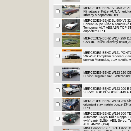
MERCEDES-BENZ SL 450 V8 2
Klimatizace, Kůže, AUT, Americká
střechy s odpočtem DPH
MERCEDES-BENZ SL 500 V8 3
Cabrio/Coupe Kůže Automatická K
Tempomat AUT ABS ASR TOP ST
odpočtem DPH
MERCEDES-BENZ W114 250 11
CABRIO, Kůže, dřevěný dekor,
MERCEDES-BENZ W121 PONTO
59kW Po kompletní renovaci v a
servisu Mercedes, stav nového 
MERCEDES-BENZ W123 230 CE
El.Šíbr Originál Stav - Veteránsk
MERCEDES-BENZ W123 200 E 9
SERVO TOP PŮVODNÍ STAV A
MERCEDES-BENZ W124 280 Šíbr
originální stav, najeto pouze 134
DPH
MERCEDES-BENZ W124 300 TE 
Automatic 132kW Kůže Nappa, El
vyhřívané, El.Šíbr, ABS, Servo, 
AUT, 4Matic (4x4)
MINI Cooper R56 1.6VTi Edice B