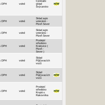
Centralní
% DPH
volné
sklad
Švýcarsko
Sklad auto
% DPH
volné
veteránů -
Plzeň Sever
Sklad auto
% DPH
volné
veteránů -
Plzeň Sever
Prodejní
středisko
% DPH
volné
Kralovice (
Plzeň -
Sever )
Sklad
% DPH
volné
Půjčovacích
vozů
Sklad
% DPH
volné
Půjčovacích
vozů
Prodejní
středisko
% DPH
volné
Krupá u
Rakovníka