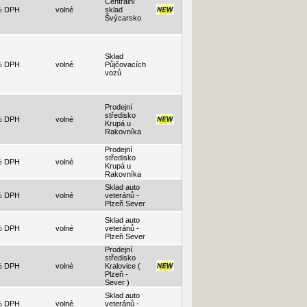
Centralní
% DPH
volné
sklad
Švýcarsko
Sklad
% DPH
volné
Půjčovacích
vozů
Prodejní
středisko
% DPH
volné
Krupá u
Rakovníka
Prodejní
středisko
% DPH
volné
Krupá u
Rakovníka
Sklad auto
% DPH
volné
veteránů -
Plzeň Sever
Sklad auto
% DPH
volné
veteránů -
Plzeň Sever
Prodejní
středisko
% DPH
volné
Kralovice (
Plzeň -
Sever )
Sklad auto
% DPH
volné
veteránů -