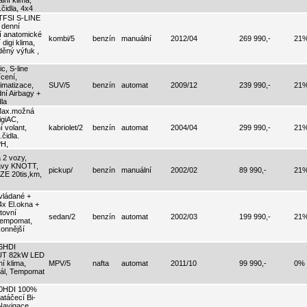
lní klima,
čidla, 4x4
TFSI S-LINE
 denní
í anatomické
kombi/5
benzín
manuální
2012/04
269 990,-
21
digi klima,
děný výfuk ,
c, S-line
cení,
imatizace,
SUV/5
benzín
automat
2009/12
239 990,-
21
dní Airbagy +
dla
 Max.možná
igiAC,
 volant,
kabriolet/2
benzín
automat
2004/04
299 990,-
21
čidla.
PH,
 2 vozy,
avy KNOTT,
pickup/
benzín
manuální
2002/02
89 990,-
21
E 20tis,km,
vládané +
x El.okna +
tovní
sedan/2
benzín
automat
2002/03
199 990,-
21
 Tempomat,
konnější
.6HDI
AUT 82kW LED
ní klima,
MPV/5
nafta
automat
2011/10
99 990,-
0%
rál, Tempomat
.0HDI 100%
táčecí Bi-
Navigace,