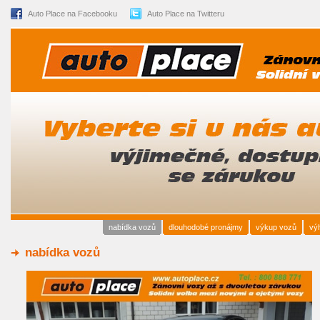
Auto Place na Facebooku
Auto Place na Twitteru
nabídka vozů
dlouhodobé pronájmy
výkup vozů
vý
nabídka vozů