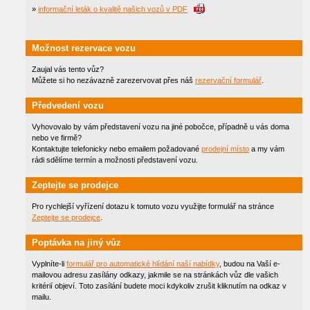
»
informační leták o kvalitě našich vozů v PDF
Možnost rezervace vozu
Zaujal vás tento vůz?
Můžete si ho nezávazně zarezervovat přes náš
rezervační formulář
.
Předvedení vozu
Vyhovovalo by vám představení vozu na jiné pobočce, případně u vás doma
nebo ve firmě?
Kontaktujte telefonicky nebo emailem požadované
prodejní místo
a my vám
rádi sdělíme termín a možnosti představení vozu.
Zeptejte se prodejce
Pro rychlejší vyřízení dotazu k tomuto vozu využijte formulář na stránce
Zeptejte se prodejce
.
Poptávka na jiný vůz
Vyplníte-li
formulář pro automatické hlídání naší nabídky
, budou na Vaší e-
mailovou adresu zasílány odkazy, jakmile se na stránkách vůz dle vašich
kritérií objeví. Toto zasílání budete moci kdykoliv zrušit kliknutím na odkaz v
mailu.