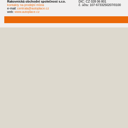
Rakovnická obchodní společnost s.r.o.
DIČ: CZ 028 06 801
kontakty na prodejní místa
č. účtu: 107-6733250207/0100
e-mail:
centrala@autoplace.cz
web:
www.autoplace.cz