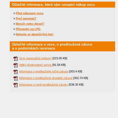
Důležité informace, které vám usnadní nákup vozu
»
Před nákupem vozu
»
Proč automat?
»
Benzín nebo diesel?
»
Přestavby na LPG
»
Nebojte se skutečných km!
Důležité informace o voze, o prodloužené záruce
a o podmínkách rezervace
Vzor rezervační smlouvy
[223.05 KB]
Velký předprodejní servis
[91.58 KB]
Informace o prodloužené roční záruce
[303.4 KB]
Informace o prodloužené dvouleté záruce
[302.74 KB]
Informace o ceně prodloužené záruky
[538.35 KB]