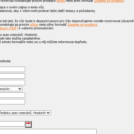
é rezervaci kontaktujte prosím prodejce
přímo
nebo přes formulář
Zeptejte se prodejce
.
jce o svém zájmu o tento vůz.
aktovat, aby s Vámi mohl probrat Vaše další dotazy a požadavky.
 být jisti, že vůz bude k dispozici pouze pro Vás doporučujeme vozidlo rezervovat závazně
ntaktujte jej prosím
přímo
nebo přes formulář
Zeptejte se prodejce
.
mlouvy (PDF)
k vašemu prostudování.
o auto veteránů -Hodonín.
ude tato služba zpoplatněna.
 tohoto formuláře nebo se u něj můžete informovat dopředu.
 odeslat