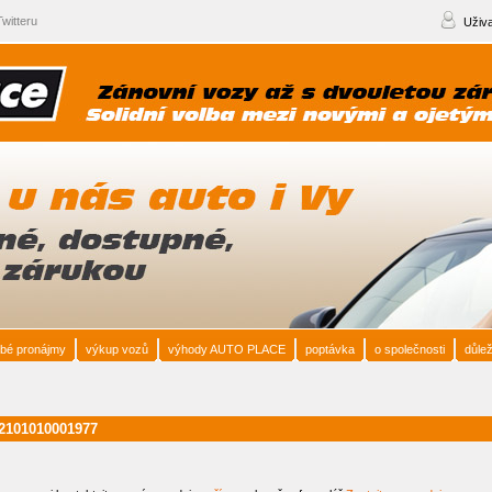
witteru
Uživa
bé pronájmy
výkup vozů
výhody AUTO PLACE
poptávka
o společnosti
důlež
101010001977