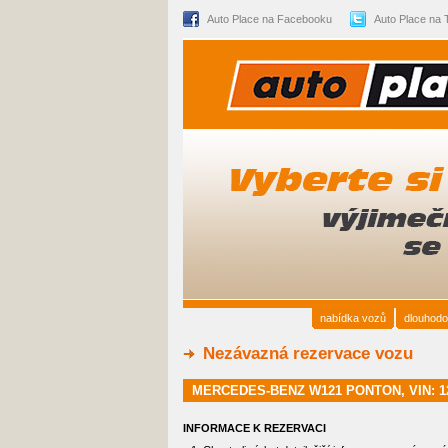
Auto Place na Facebooku
Auto Place na T
nabídka vozů
dlouhodo
Nezávazná rezervace vozu
MERCEDES-BENZ W121 PONTON, VIN: 12
INFORMACE K REZERVACI