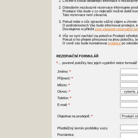
Chcete-li získat detailnější informace o nezávazn
Odesláním nezávazné rezervace informujete prode
Prodejce Vás bude v co nejkratší možné době kont
Tato rezervace není závazná.
Pokud máte o vůz opravdu vážný zájem a chcete si
O podrobnostech Vás bude informovat prodejce, ko
Dovolujeme si přiložit
vzor závazné rezervační s
Vůz se nyní nachází na pobočce Prodejní středisk
Pokud si ho přejete přesunout na jinou pobočku, b
O ceně vás bude kontaktovat
prodejce
po odeslání
REZERVAČNÍ FORMULÁŘ
*
... povinné položky bez jejich vyplnění nelze formulář
Jméno:
*
Příjmení:
*
Město:
*
Okres:
*
Telefon:
*
E-mail:
*
Objednat na prodejně:
*
Předběžný termín prohlídky vozu:
Poznámka: