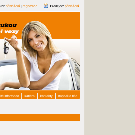
tel:
přihlášení
|
registrace
Prodejce:
přihlášení
ité informace
kariéra
kontakty
napsali o nás