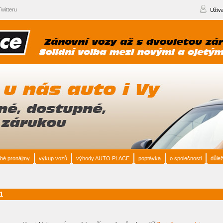
witteru
Uživa
bé pronájmy
výkup vozů
výhody AUTO PLACE
poptávka
o společnosti
důlež
1