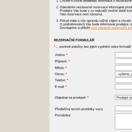
Chcete-li získat detailnější informace o nezávazn
Odesláním nezávazné rezervace informujete prode
Prodejce Vás bude v co nejkratší možné době kont
Tato rezervace není závazná.
Pokud máte o vůz opravdu vážný zájem a chcete si
O podrobnostech Vás bude informovat prodejce, ko
Dovolujeme si přiložit
vzor závazné rezervační s
REZERVAČNÍ FORMULÁŘ
*
... povinné položky bez jejich vyplnění nelze formulář
Jméno:
*
Příjmení:
*
Město:
*
Okres:
*
Telefon:
*
E-mail:
*
Objednat na prodejně:
*
Předběžný termín prohlídky vozu:
Poznámka: