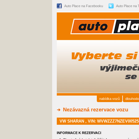
Auto Place na Facebooku
Auto Place na T
nabídka vozů
dlouhodo
Nezávazná rezervace vozu
VW SHARAN , VIN: WVWZZZ7NZEV00525
INFORMACE K REZERVACI