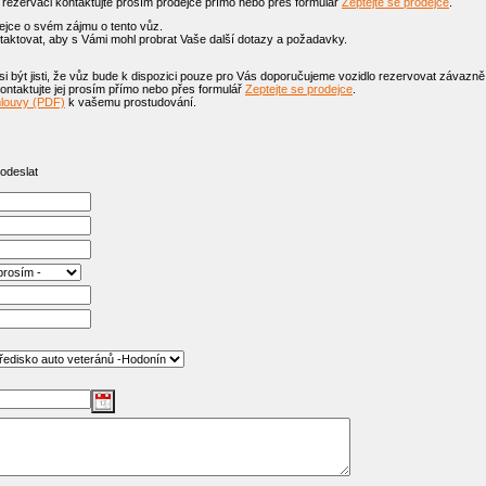
é rezervaci kontaktujte prosím prodejce přímo nebo přes formulář
Zeptejte se prodejce
.
jce o svém zájmu o tento vůz.
aktovat, aby s Vámi mohl probrat Vaše další dotazy a požadavky.
 být jisti, že vůz bude k dispozici pouze pro Vás doporučujeme vozidlo rezervovat závazně
ntaktujte jej prosím přímo nebo přes formulář
Zeptejte se prodejce
.
mlouvy (PDF)
k vašemu prostudování.
 odeslat