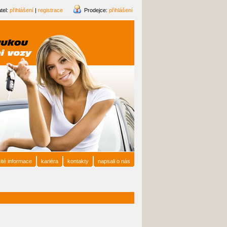
tel:
přihlášení
|
registrace
Prodejce:
přihlášení
ité informace
kariéra
kontakty
napsali o nás