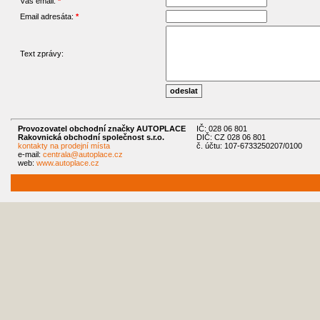
Váš email:
*
Email adresáta:
*
Text zprávy:
Provozovatel obchodní značky AUTOPLACE
IČ: 028 06 801
Rakovnická obchodní společnost s.r.o.
DIČ: CZ 028 06 801
kontakty na prodejní místa
č. účtu: 107-6733250207/0100
e-mail:
centrala@autoplace.cz
web:
www.autoplace.cz