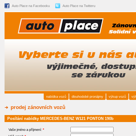
Auto Place na Facebooku
Auto Place na Twitteru
nabídka vozů
dlouhodobé pronájmy
výkup vozů
vý
prodej zánovních vozů
Posílání nabídky MERCEDES-BENZ W121 PONTON 190b
Vaše jméno a příjmení:
*