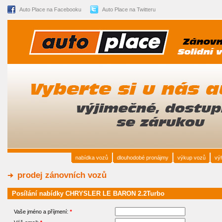
Auto Place na Facebooku
Auto Place na Twitteru
nabídka vozů
dlouhodobé pronájmy
výkup vozů
vý
prodej zánovních vozů
Posílání nabídky CHRYSLER LE BARON 2.2Turbo
Vaše jméno a příjmení:
*