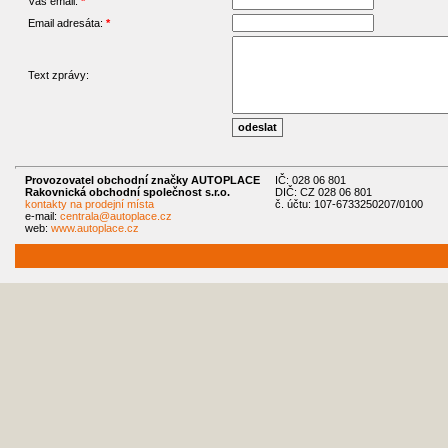
Váš email:
*
Email adresáta:
*
Text zprávy:
Provozovatel obchodní značky AUTOPLACE
IČ: 028 06 801
Rakovnická obchodní společnost s.r.o.
DIČ: CZ 028 06 801
kontakty na prodejní místa
č. účtu: 107-6733250207/0100
e-mail:
centrala@autoplace.cz
web:
www.autoplace.cz