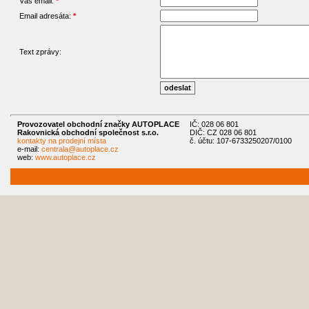
Váš email:
*
Email adresáta:
*
Text zprávy:
Provozovatel obchodní značky AUTOPLACE
IČ: 028 06 801
Rakovnická obchodní společnost s.r.o.
DIČ: CZ 028 06 801
kontakty na prodejní místa
č. účtu: 107-6733250207/0100
e-mail:
centrala@autoplace.cz
web:
www.autoplace.cz