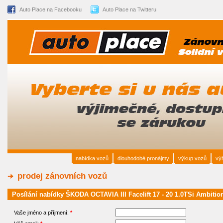
Auto Place na Facebooku
Auto Place na Twitteru
nabídka vozů
dlouhodobé pronájmy
výkup vozů
vý
prodej zánovních vozů
Posílání nabídky ŠKODA OCTAVIA III Facelift 17 - 20 1.0TSi Ambitio
Vaše jméno a příjmení:
*