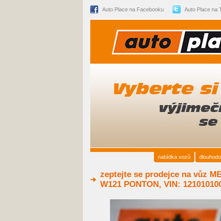
Auto Place na Facebooku
Auto Place na T
nabídka vozů
dlouhodo
zeptejte se prodejce na vůz
W121 PONTON, VIN: 12101010