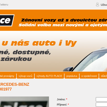
witteru
Uživa
bé pronájmy
výkup vozů
výhody AUTO PLACE
poptávka
o společnosti
důlež
 MERCEDES-BENZ
001977
Jméno:
*
Příjmení:
*