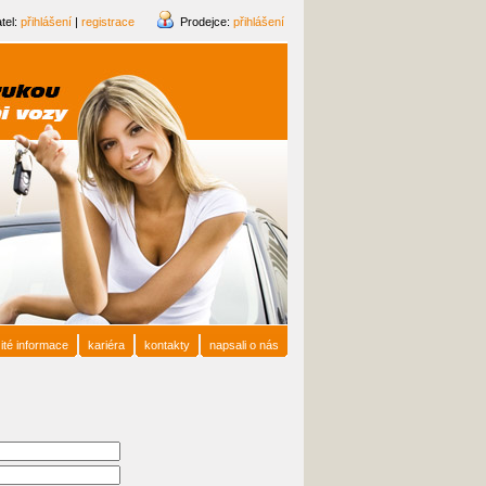
tel:
přihlášení
|
registrace
Prodejce:
přihlášení
ité informace
kariéra
kontakty
napsali o nás