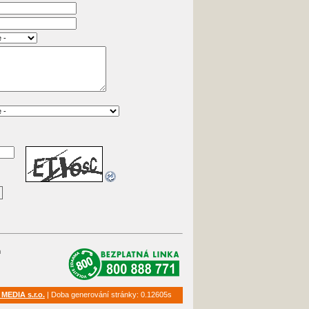
m
 MEDIA s.r.o.
|
Doba generování stránky: 0.12605s