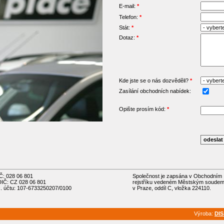
E-mail:
*
Telefon:
*
Stát:
*
Dotaz:
*
Kde jste se o nás dozvěděli?
*
Zasílání obchodních nabídek:
Opište prosím kód:
*
IČ: 028 06 801
Společnost je zapsána v Obchodním
DIČ: CZ 028 06 801
rejstříku vedeném Městským soude
č. účtu: 107-6733250207/0100
v Praze, oddíl C, vložka 224110.
Výroba:
DIS