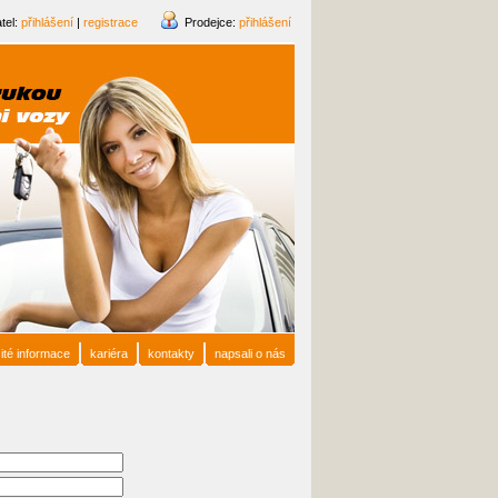
tel:
přihlášení
|
registrace
Prodejce:
přihlášení
ité informace
kariéra
kontakty
napsali o nás