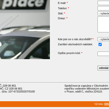
E-mail:
*
Telefon:
*
Stát:
*
Dotaz:
*
Kde jste se o nás dozvěděli?
*
Zasílání obchodních nabídek:
Opište prosím kód:
*
IČ: 028 06 801
Společnost je zapsána v Obchodním
DIČ: CZ 028 06 801
rejstříku vedeném Městským soude
č. účtu: 107-6733250207/0100
v Praze, oddíl C, vložka 224110.
Výroba:
DIS