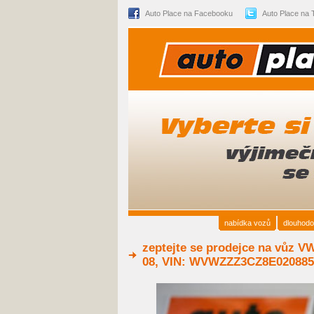
Auto Place na Facebooku
Auto Place na T
nabídka vozů
dlouhodo
zeptejte se prodejce na vůz 
08, VIN: WVWZZZ3CZ8E020885