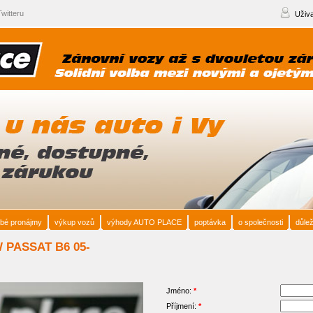
witteru
Uživa
bé pronájmy
výkup vozů
výhody AUTO PLACE
poptávka
o společnosti
důlež
VW PASSAT B6 05-
Jméno:
*
Příjmení:
*