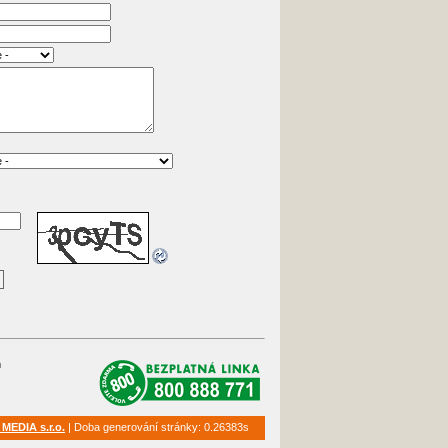
m
 MEDIA s.r.o.
|
Doba generování stránky: 0.26383s